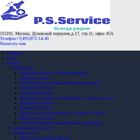
115191, Москва, Духовской переулок,
д.17, стр.11, офис 45А
Телефон
+7(495)972-14-49
Написать нам
Главная
О нас
Каталог
Ортопедия
Абдоминальные и паховые бандажи
Шейные ортезы
Люмбальные и тораколюмбальные корсеты
Плечевые ортезы
Локтевые ортезы
Бандажи и ортезы на предплечье, запястье и кисть
Бедренные шины
Коленные ортезы
Ортезы для голеностопного сустава и стопы
Детская ортопедия
Сопутствующая ортопедическая продукция
Спортивные изделия
Маммология
Протезы молочной железы