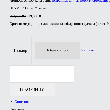
Артикул:
51 550
Категории:
Бедренные шины
,
Детская ортопедия
HIP-MED Ортез Фрейка
Первоначальная
Текущая
₽
24,660.00
₽
19,880.00
цена
цена:
составляла
Ортез отводящий при дисплазии тазобедренного сустава (ортез Фр
₽19,880.00.
₽24,660.00.
Размер
Очистить
Количество
товара
HIP-
MED
Ортез
Фрейка
В КОРЗИНУ
Описание
Описание