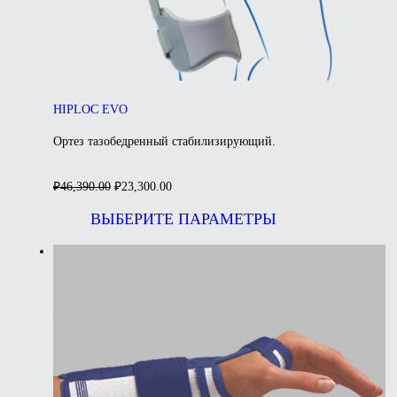
HIPLOC EVO
Ортез тазобедренный стабилизирующий.
Первоначальная
Текущая
₽
46,390.00
₽
23,300.00
цена
цена:
Этот
составляла
₽23,300.00.
товар
ВЫБЕРИТЕ ПАРАМЕТРЫ
₽46,390.00.
имеет
несколько
вариаций.
Опции
можно
выбрать
на
странице
товара.