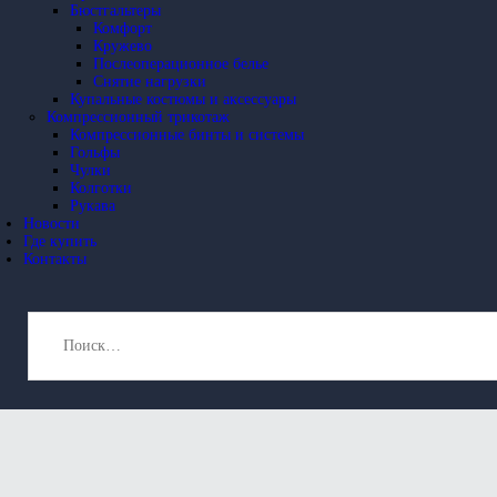
Бюстгальтеры
Комфорт
Кружево
Послеоперационное белье
Снятие нагрузки
Купальные костюмы и аксессуары
Компрессионный трикотаж
Компрессионные бинты и системы
Гольфы
Чулки
Колготки
Рукава
Новости
Где купить
Контакты
Найти: