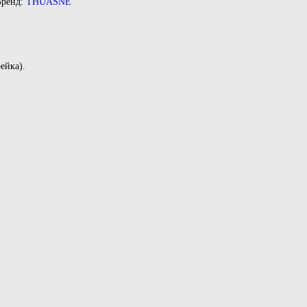
Бренд:
THUASNE
ейка).