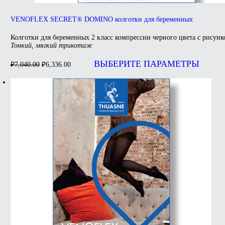
VENOFLEX SECRET® DOMINO колготки для беременных
Колготки для беременных 2 класс компрессии черного цвета с рисунк
Тонкий, мягкий трикотаж
Первоначальная
Текущая
Э
цена
цена:
т
ВЫБЕРИТЕ ПАРАМЕТРЫ
₽
7,040.00
₽
6,336.00
составляла
и
₽6,336.00.
н
₽7,040.00.
в
О
м
в
н
с
т