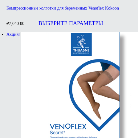
Компрессионные колготки для беременных Venoflex Kokoon
Этот
товар
ВЫБЕРИТЕ ПАРАМЕТРЫ
₽
7,040.00
имеет
несколько
Акция!
вариаций.
Опции
можно
выбрать
на
странице
товара.