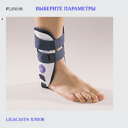
Этот
товар
ВЫБЕРИТЕ ПАРАМЕТРЫ
₽
5,050.00
имеет
несколько
вариаций.
Опции
можно
выбрать
на
странице
товара.
LIGACAST® JUNIOR