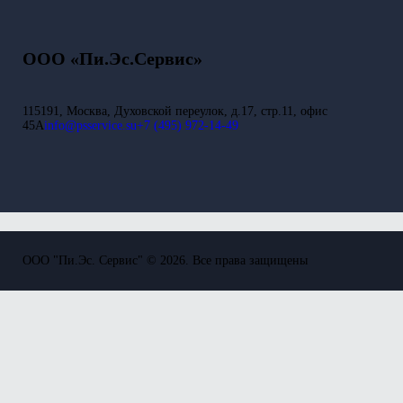
ООО «Пи.Эс.Сервис»
115191, Москва, Духовской переулок, д.17, стр.11, офис
45А
info@psservice.su
+7 (495) 972-14-49
ООО "Пи.Эс. Сервис" © 2026. Все права защищены