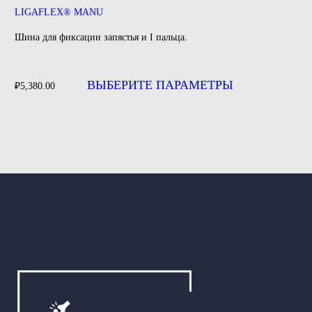
LIGAFLEX® MANU
Шина для фиксации запястья и I пальца.
Этот
товар
ВЫБЕРИТЕ ПАРАМЕТРЫ
₽
5,380.00
имеет
несколько
вариаций.
Опции
можно
выбрать
на
странице
товара.