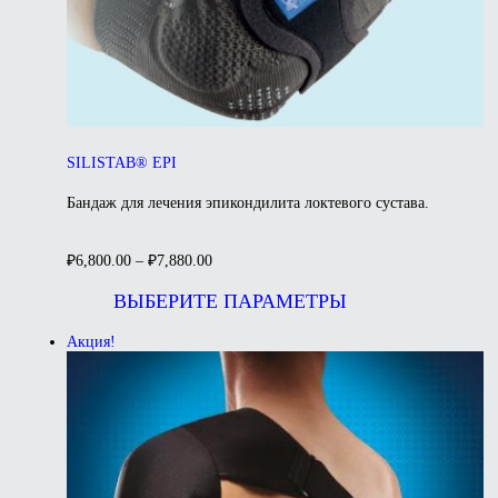
SILISTAB® EPI
Бандаж для лечения эпикондилита локтевого сустава.
₽
6,800.00
–
₽
7,880.00
Этот
товар
ВЫБЕРИТЕ ПАРАМЕТРЫ
имеет
несколько
Акция!
вариаций.
Опции
можно
выбрать
на
странице
товара.