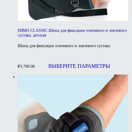
IMMO CLASSIC Шина для фиксации плечевого и локтевого
сустава, детская
Шина для фиксации плечевого и локтевого сустава.
Этот
това
ВЫБЕРИТЕ ПАРАМЕТРЫ
₽
3,790.00
имее
неск
вари
Опц
мож
выбр
на
стра
товар