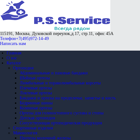
115191, Москва, Духовской переулок,
д.17, стр.11, офис 45А
Телефон
+7(495)972-14-49
Написать нам
Главная
О нас
Каталог
Ортопедия
Абдоминальные и паховые бандажи
Шейные ортезы
Люмбальные и тораколюмбальные корсеты
Плечевые ортезы
Локтевые ортезы
Бандажи и ортезы на предплечье, запястье и кисть
Бедренные шины
Коленные ортезы
Ортезы для голеностопного сустава и стопы
Детская ортопедия
Сопутствующая ортопедическая продукция
Спортивные изделия
Маммология
Протезы молочной железы