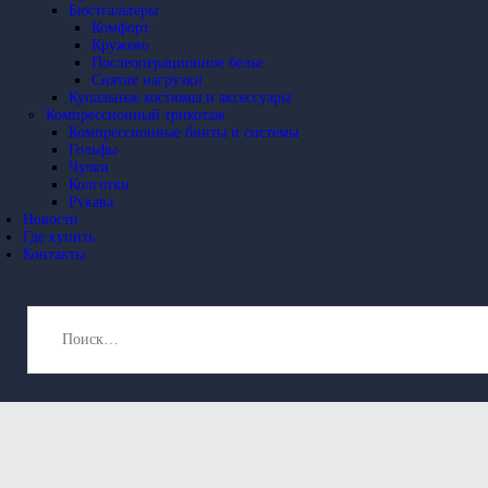
Бюстгальтеры
Комфорт
Кружево
Послеоперационное белье
Снятие нагрузки
Купальные костюмы и аксессуары
Компрессионный трикотаж
Компрессионные бинты и системы
Гольфы
Чулки
Колготки
Рукава
Новости
Где купить
Контакты
Найти: