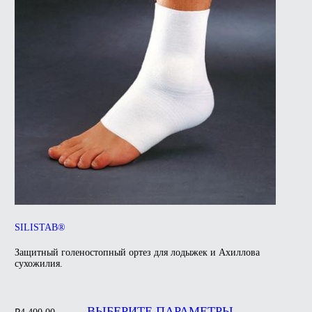
можно
выбрать
на
странице
товара.
SILISTAB®
Защитный голеностопный ортез для лодыжек и Ахиллова
сухожилия.
Этот
товар
ВЫБЕРИТЕ ПАРАМЕТРЫ