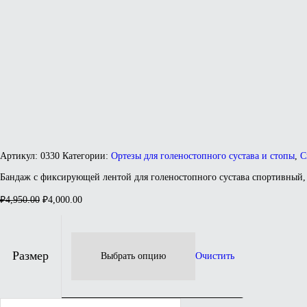
Артикул:
0330
Категории:
Ортезы для голеностопного сустава и стопы
,
С
Бандаж с фиксирующей лентой для голеностопного сустава спортивный
Первоначальная
Текущая
₽
4,950.00
₽
4,000.00
цена
цена:
составляла
₽4,000.00.
₽4,950.00.
Размер
Очистить
Количество