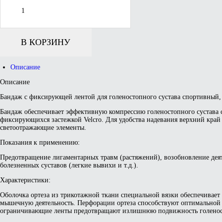
товара
Бандаж
с
фиксирующей
лентой
В КОРЗИНУ
для
голеностопного
сустава
Описание
спортивный,
THUASNE
Описание
Sport
Бандаж с фиксирующей лентой для голеностопного сустава спортивный
Бандаж обеспечивает эффективную компрессию голеностопного сустава 
фиксирующихся застежкой Velcro. Для удобства надевания верхний край
светоотражающие элементы.
Показания к применению:
Предотвращение лигаментарных травм (растяжений), возобновление дея
болезненных суставов (легкие вывихи и т.д.).
Характеристики:
Оболочка ортеза из трикотажной ткани специальной вязки обеспечивае
мышечную деятельность. Перфорации ортеза способствуют оптимальной
ограничивающие ленты предотвращают излишнюю подвижность голеност