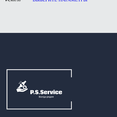
₽
4,400.00
имеет
несколько
вариаций.
Опции
можно
выбрать
на
странице
товара.