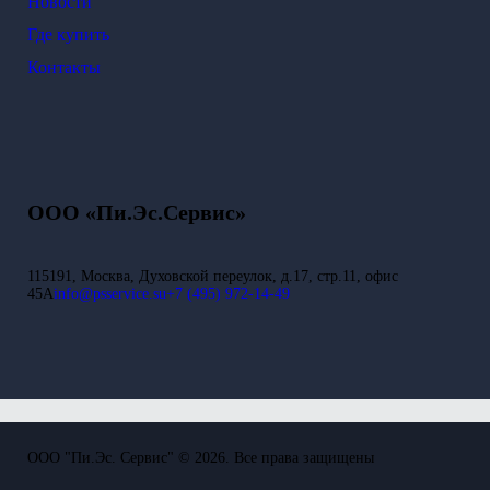
Новости
Где купить
Контакты
ООО «Пи.Эс.Сервис»
115191, Москва, Духовской переулок, д.17, стр.11, офис
45А
info@psservice.su
+7 (495) 972-14-49
ООО "Пи.Эс. Сервис" © 2026. Все права защищены