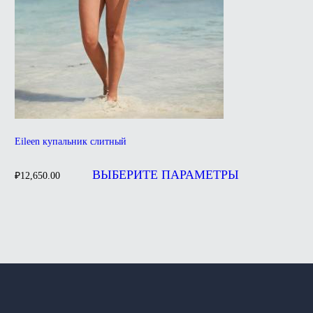
Eileen купальник слитный
Этот
товар
ВЫБЕРИТЕ ПАРАМЕТРЫ
₽
12,650.00
имеет
несколько
вариаций.
Опции
можно
выбрать
на
странице
товара.