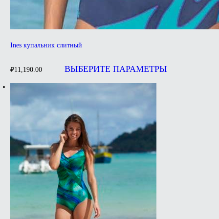
Ines купальник слитный
Этот
товар
ВЫБЕРИТЕ ПАРАМЕТРЫ
₽
11,190.00
имеет
несколько
вариаций.
Опции
можно
выбрать
на
странице
товара.