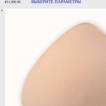
товар
ВЫБЕРИТЕ ПАРАМЕТРЫ
₽
11,990.00
имеет
несколько
вариаций.
Опции
можно
выбрать
на
странице
товара.