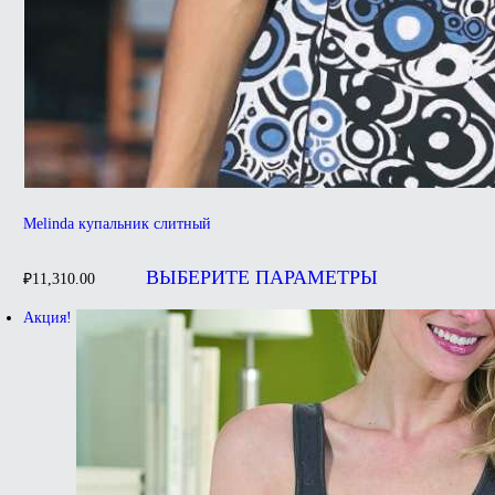
Melinda купальник слитный
Этот
товар
ВЫБЕРИТЕ ПАРАМЕТРЫ
₽
11,310.00
имеет
несколько
Акция!
вариаций.
Опции
можно
выбрать
на
странице
товара.