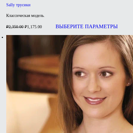
Sally трусики
Классическая модель.
Первоначальная
Текущая
Э
цена
цена:
т
ВЫБЕРИТЕ ПАРАМЕТРЫ
₽
2,350.00
₽
1,175.00
составляла
и
₽1,175.00.
н
₽2,350.00.
в
О
м
в
н
с
т