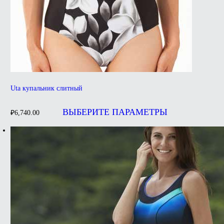
Uta купальник слитный
Этот
товар
ВЫБЕРИТЕ ПАРАМЕТРЫ
₽
6,740.00
имеет
несколько
вариаций.
Опции
можно
выбрать
на
странице
товара.