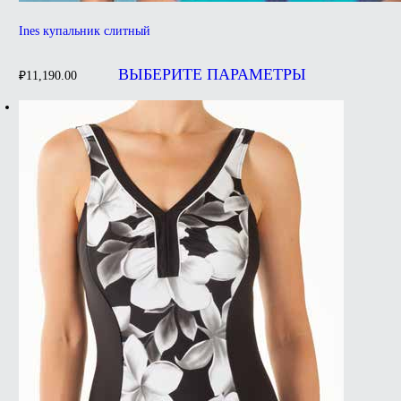
Ines купальник слитный
Этот
товар
ВЫБЕРИТЕ ПАРАМЕТРЫ
₽
11,190.00
имеет
несколько
вариаций.
Опции
можно
выбрать
на
странице
товара.