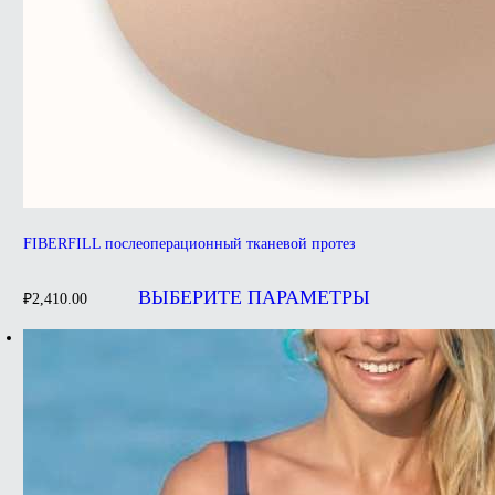
FIBERFILL послеоперационный тканевой протез
Этот
товар
ВЫБЕРИТЕ ПАРАМЕТРЫ
₽
2,410.00
имеет
несколько
вариаций.
Опции
можно
выбрать
на
странице
товара.